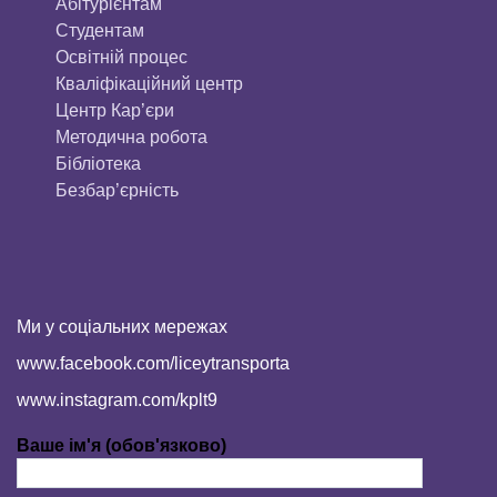
Aбітурієнтaм
Студентам
Освітній процес
Кваліфікаційний центр
Центр Кар’єри
Методична робота
Бібліотека
Безбар’єрність
Ми у соціальних мережах
www.facebook.com/liceytransporta
www.instagram.com/kplt9
Ваше ім'я (обов'язково)