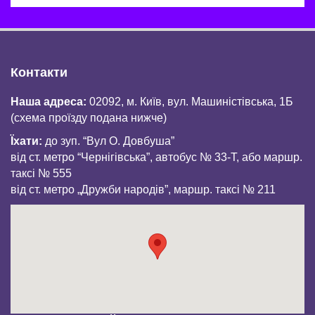
Контакти
Наша адреса:
02092, м. Київ, вул. Машиністівська, 1Б
(схема проїзду подана нижче)
Їхати:
до зуп. “Вул О. Довбуша”
від ст. метро “Чернігівська”, автобус № 33-Т, або маршр.
таксі № 555
від ст. метро „Дружби народів”, маршр. таксі № 211