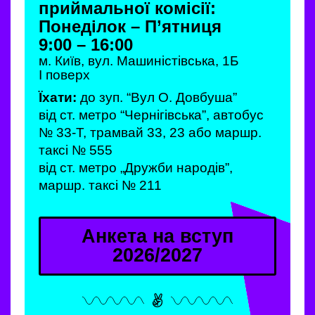
приймальної комісії:
Понеділок – П’ятниця
9:00 – 16:00
м. Київ, вул. Машиністівська, 1Б
І поверх
Їхати:
до зуп. “Вул О. Довбуша”
від ст. метро “Чернігівська”, автобус
№ 33-Т, трамвай 33, 23 або маршр.
таксі № 555
від ст. метро „Дружби народів”,
маршр. таксі № 211
Анкета на вступ
2026/2027