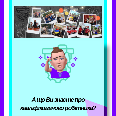
А що Ви знаєте про
кваліфікованого робітника?