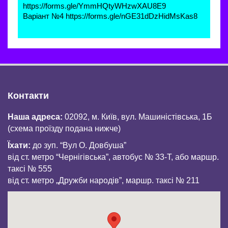
https://forms.gle/YmmHQtyWHzwXAU8E9
Варіант №4 
https://forms.gle/nGE31dDzHidMsKas8
Контакти
Наша адреса:
02092, м. Київ, вул. Машиністівська, 1Б
(схема проїзду подана нижче)
Їхати:
до зуп. “Вул О. Довбуша”
від ст. метро “Чернігівська”, автобус № 33-Т, або маршр.
таксі № 555
від ст. метро „Дружби народів”, маршр. таксі № 211