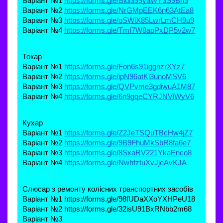
Варіант №1 
https://forms.gle/Biui399yaWY3S9Bh9
Варіант №2 
https://forms.gle/NrGMpEEK6n63AtEa8
Варіант №3 
https://forms.gle/oSWjX85LwrLmCH9u9
Варіант №4 
https://forms.gle/Tmf7W8apPxDP5v2w7
Токар
Варіант №1 
https://forms.gle/Fon6s91iggnzrXYz7
Варіант №2 
https://forms.gle/ipN96atKi3unoMSV6
Варіант №3 
https://forms.gle/QVPvme3gdiwuA1M87
Варіант №4 
https://forms.gle/6n9gqeCYRJNViWyV6
Кухар
Варіант №1 
https://forms.gle/Z2JeTSQuTBcHw4jZ7
Варіант №2 
https://forms.gle/9B9FhuMkSbR8fa6e7
Варіант №3 
https://forms.gle/8SxaRV221YkaEnco8
Варіант №4 
https://forms.gle/NwhfztuXvJjeAvKJA
Слюсар з ремонту колісних транспортних засобів
Варіант №1 
https://forms.gle/98fUDaXXoYXHPeU18
Варіант №2 
https://forms.gle/32isU91BxRNbb2m68
Варіант №3 