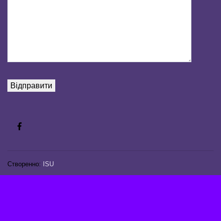
Створенно:
ISU