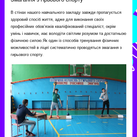
В стінах нашого навчального закладу завжди пропагується
здоровий спосіб життя, адже для виконання своїх
професійних обов’язків кваліфікований спеціаліст, окрім
умінь і навичок, иає володіти світлим розумом та достатньою
фізичною силою.Як один із способів тренування фізичних
можливостей в ліцеї систематично проводяться змагання з
гирьового спорту.