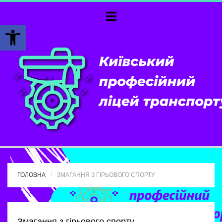
Відкрити Панель інструментів
ГОЛОВНА
ЗМАГАННЯ З ГІРЬОВОГО СПОРТУ
Змагання з гірьового спорту