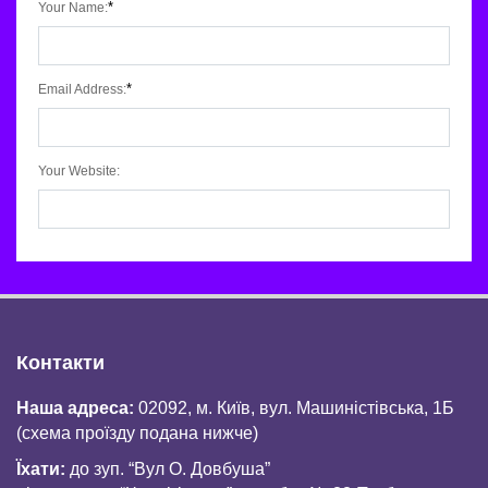
*
Your Name:
*
Email Address:
Your Website:
Контакти
Наша адреса:
02092, м. Київ, вул. Машиністівська, 1Б
(схема проїзду подана нижче)
Їхати:
до зуп. “Вул О. Довбуша”