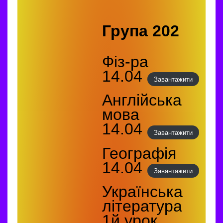
Група 202
Фіз-ра
14.04
Завантажити
Англійська
мова
14.04
Завантажити
Географія
14.04
Завантажити
Українська
література
1й урок