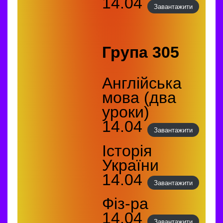
14.04
Завантажити
Група 305
Англійська
мова (два
уроки)
14.04
Завантажити
Історія
України
14.04
Завантажити
Фіз-ра
14.04
Завантажити