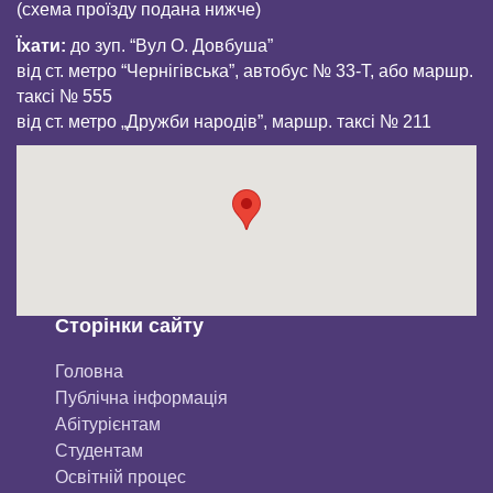
(схема проїзду подана нижче)
Їхати:
до зуп. “Вул О. Довбуша”
від ст. метро “Чернігівська”, автобус № 33-Т, або маршр.
таксі № 555
від ст. метро „Дружби народів”, маршр. таксі № 211
Сторінки сайту
Головна
Публічна інформація
Aбітурієнтaм
Студентам
Освітній процес