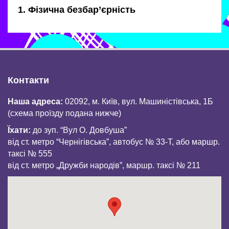
1. Фізична безбар’єрність
Контакти
Наша адреса:
02092, м. Київ, вул. Машиністівська, 1Б
(схема проїзду подана нижче)
Їхати:
до зуп. “Вул О. Довбуша”
від ст. метро “Чернігівська”, автобус № 33-Т, або маршр.
таксі № 555
від ст. метро „Дружби народів”, маршр. таксі № 211