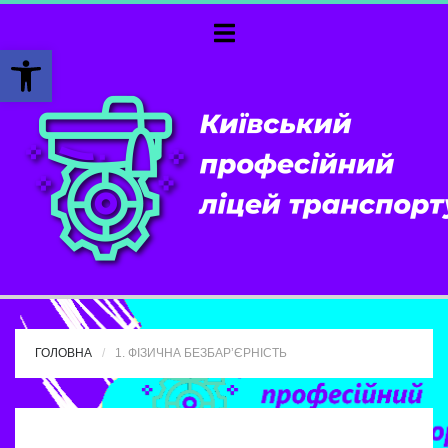
Відкрити Панель інструментів
ГОЛОВНА
1. ФІЗИЧНА БЕЗБАР’ЄРНІСТЬ