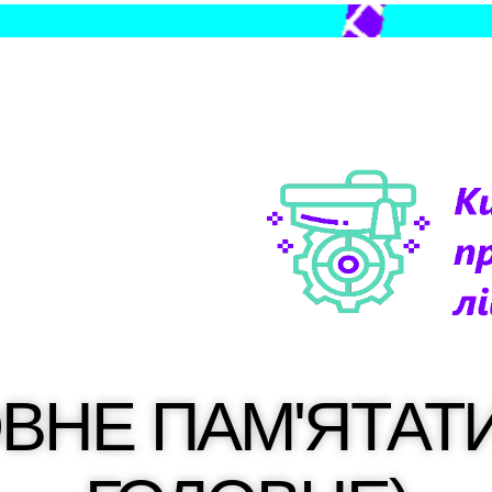
ВНЕ ПАМ'ЯТАТ