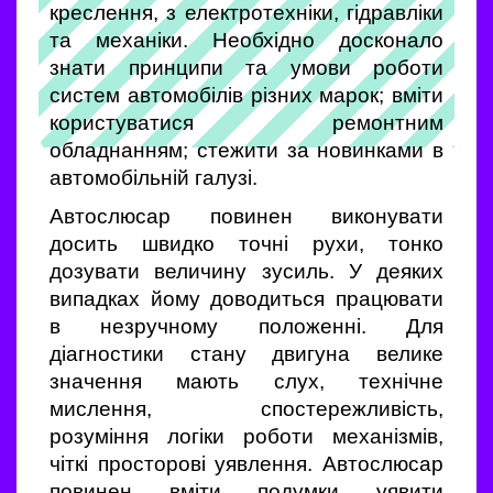
креслення, з електротехніки, гідравліки
та механіки. Необхідно досконало
знати принципи та умови роботи
систем автомобілів різних марок; вміти
користуватися ремонтним
обладнанням; стежити за новинками в
автомобільній галузі.
Автослюсар повинен виконувати
досить швидко точні рухи, тонко
дозувати величину зусиль. У деяких
випадках йому доводиться працювати
в незручному положенні. Для
діагностики стану двигуна велике
значення мають слух, технічне
мислення, спостережливість,
розуміння логіки роботи механізмів,
чіткі просторові уявлення. Автослюсар
повинен вміти подумки уявити