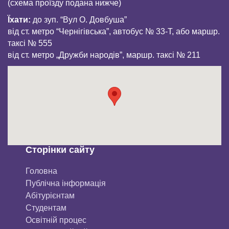
(схема проїзду подана нижче)
Їхати:
до зуп. “Вул О. Довбуша”
від ст. метро “Чернігівська”, автобус № 33-Т, або маршр.
таксі № 555
від ст. метро „Дружби народів”, маршр. таксі № 211
Сторінки сайту
Головна
Публічна інформація
Aбітурієнтaм
Студентам
Освітній процес