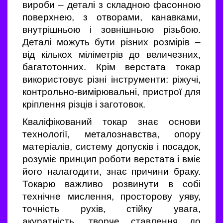
вироби – деталі з складною фасонною
поверхнею, з отворами, канавками,
внутрішньою і зовнішньою різьбою.
Деталі можуть бути різних розмірів –
від кількох міліметрів до величезних,
багатотонних. Крім верстата токар
використовує різні інструменти: ріжучі,
контрольно-вимірювальні, пристрої для
кріплення різців і заготовок.
Кваліфікований токар знає основи
технології, металознавства, опору
матеріалів, систему допусків і посадок,
розуміє принцип роботи верстата і вміє
його налагодити, знає причини браку.
Токарю важливо розвинути в собі
технічне мислення, просторову уяву,
точність рухів, стійку увага,
акуратність, творче ставлення до