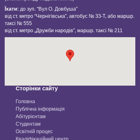
Їхати:
до зуп. “Вул О. Довбуша”
від ст. метро “Чернігівська”, автобус № 33-Т, або маршр.
таксі № 555
від ст. метро „Дружби народів”, маршр. таксі № 211
Сторінки сайту
Головна
Публічна інформація
Aбітурієнтaм
Студентам
Освітній процес
Кваліфікаційний центр