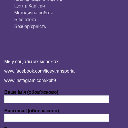
Центр Кар’єри
Методична робота
Бібліотека
Безбар’єрність
Ми у соціальних мережах
www.facebook.com/liceytransporta
www.instagram.com/kplt9
Ваше ім'я (обов'язково)
Ваш email (обов'язково)