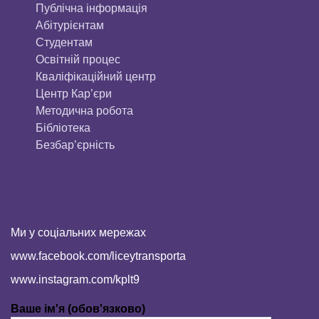
Публічна інформація
Aбітурієнтaм
Студентам
Освітній процес
Кваліфікаційний центр
Центр Кар’єри
Методична робота
Бібліотека
Безбар’єрність
Ми у соціальних мережах
www.facebook.com/liceytransporta
www.instagram.com/kplt9
Ваше ім'я (обов'язково)