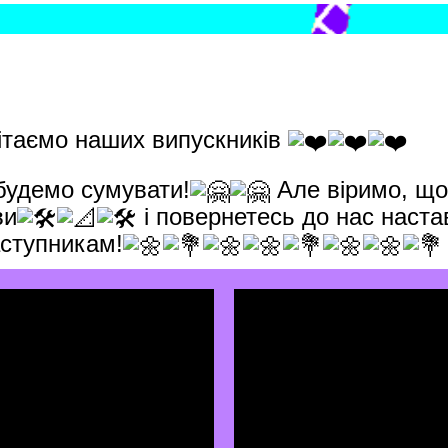
вітаємо наших випускників
будемо сумувати!
Але віримо, що
ви
і повернетесь до нас наст
аступникам!