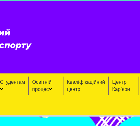
Студентам
Освітній
Кваліфікаційний
Центр
процес
центр
Кар’єри