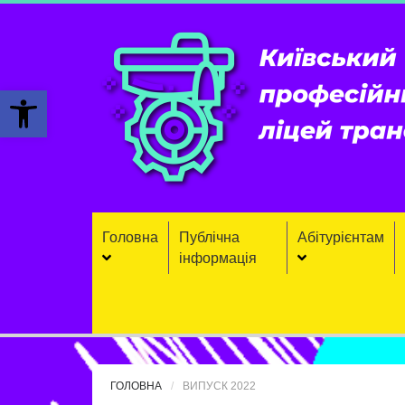
Відкрити Панель інструментів
Головна
Публічна
Aбітурієнтaм
інформація
ГОЛОВНА
ВИПУСК 2022