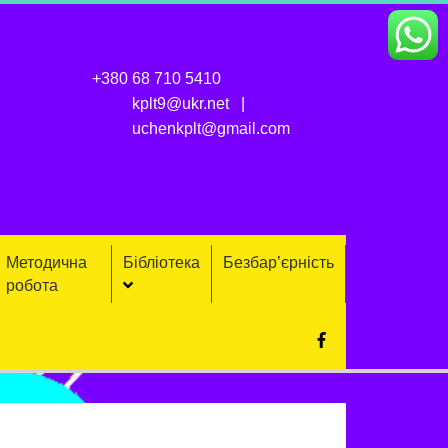
+380 68 710 5410
kplt9@ukr.net
uchenkplt@gmail.com
Методична
Бібліотека
Безбар’єрність
робота