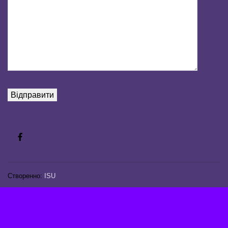
Створенно:
ISU