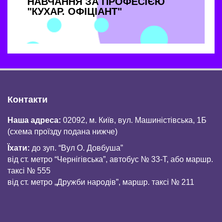
НАВЧАННЯ ЗА ПРОФЕСІЄЮ
"КУХАР. ОФІЦІАНТ"
Контакти
Наша адреса:
02092, м. Київ, вул. Машиністівська, 1Б
(схема проїзду подана нижче)
Їхати:
до зуп. “Вул О. Довбуша”
від ст. метро “Чернігівська”, автобус № 33-Т, або маршр.
таксі № 555
від ст. метро „Дружби народів”, маршр. таксі № 211