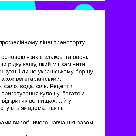
професійному ліцеї транспорту
основою яких є злакові та овочі.
и рідку кашу, який міг замінити
ої кухні і лише українському борщу
також вегетаріанський.
, сало, вода, сіль. Рецепти
в приготування кулешу, багато з
відкритих вогнищах, а й у
тують як вдома, так і в
трами виробничого навчання разом