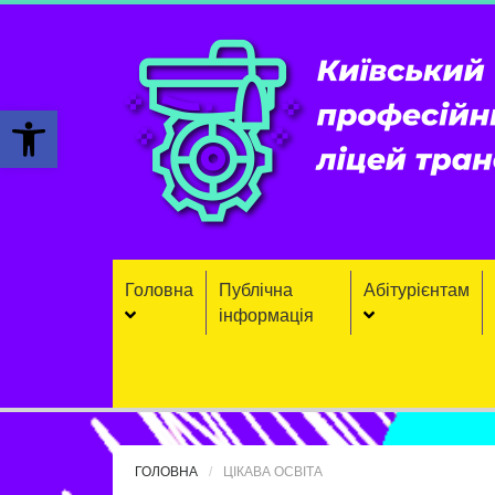
Відкрити Панель інструментів
Головна
Публічна
Aбітурієнтaм
інформація
ГОЛОВНА
ЦІКАВА ОСВІТА