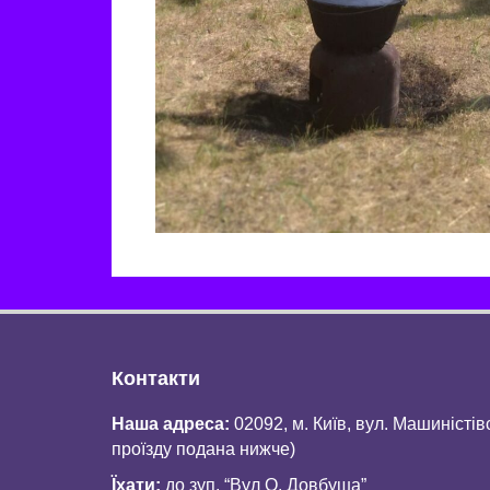
Контакти
Наша адреса:
02092, м. Київ, вул. Машиністів
проїзду подана нижче)
Їхати:
до зуп. “Вул О. Довбуша”