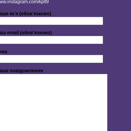
ww.instagram.com/kplt9
аше ім'я (обов'язково)
аш email (обов'язково)
ема
аше повідомлення