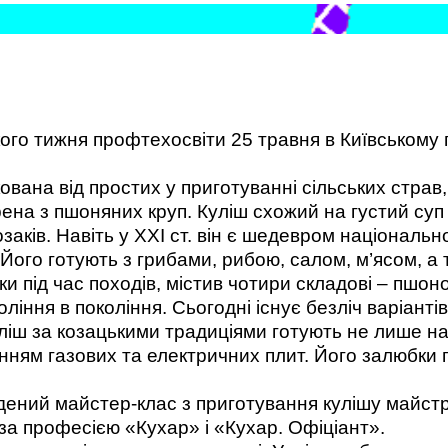
ого тижня профтехосвіти 25 травня в Київському 
вана від простих у приготуванні сільських страв, 
рена з пшоняних круп. Куліш схожий на густий суп ч
заків. Навіть у ХХІ ст. він є шедевром національн
Його готують з грибами, рибою, салом, м’ясом, а 
ки під час походів, містив чотири складові – пшоно
оління в покоління. Сьогодні існує безліч варіанті
ліш за козацькими традиціями готують не лише на 
ням газових та електричних плит. Його залюбки го
едений майстер-клас з приготування кулішу майс
 за професією «Кухар» і «Кухар. Офіціант».