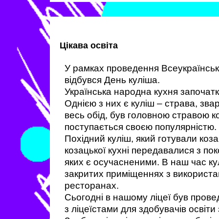
Цікава освіта
У рамках проведення Всеукраїнськ
відбувся День куліша.
Українська народна кухня започатко
Однією з них є куліш – страва, зва
весь обід, був головною стравою ко
поступається своєю популярністю. 
Похідний куліш, який готували коза
козацької кухні передавалися з пок
яких є осучасненими. В наш час ку
закритих приміщеннях з використан
ресторанах.
Сьогодні в нашому ліцеї був пров
з ліцеїстами для здобувачів освіти