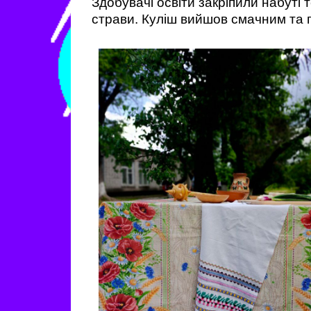
Здобувачі освіти закріпили набуті
страви. Куліш вийшов смачним та 