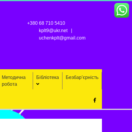
+380 68 710 5410
kplt9@ukr.net
uchenkplt@gmail.com
Методична
Бібліотека
Безбар’єрність
робота