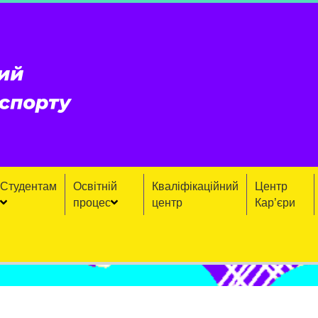
Студентам
Освітній
Кваліфікаційний
Центр
процес
центр
Кар’єри