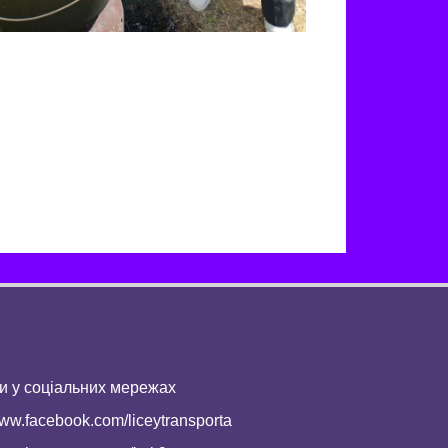
и у соціальних мережах
ww.facebook.com/liceytransporta