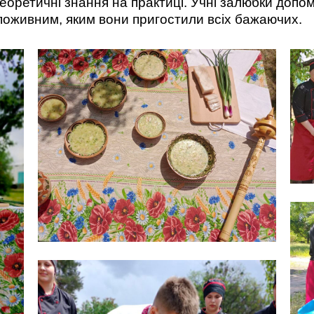
 теоретичні знання на практиці. Учні залюбки доп
поживним, яким вони пригостили всіх бажаючих.