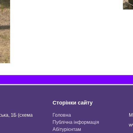
Сторінки сайту
ська, 1Б (схема
Головна
М
Публічна інформація
w
Aбітурієнтaм