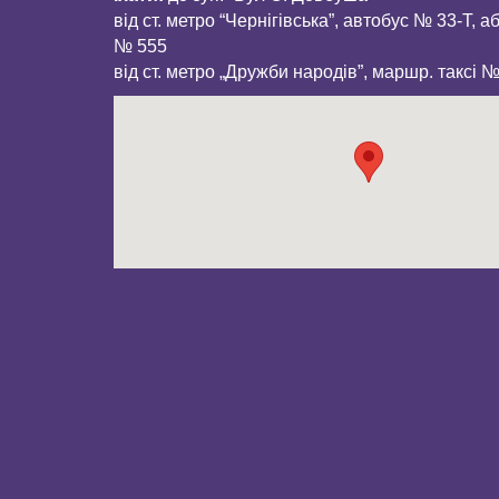
від ст. метро “Чернігівська”, автобус № 33-Т, а
№ 555
від ст. метро „Дружби народів”, маршр. таксі 