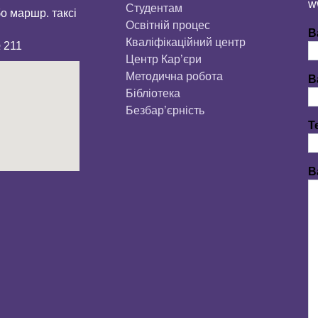
w
Студентам
бо маршр. таксі
Освітній процес
В
Кваліфікаційний центр
№ 211
Центр Кар’єри
Методична робота
В
Бібліотека
Безбар’єрність
Т
В