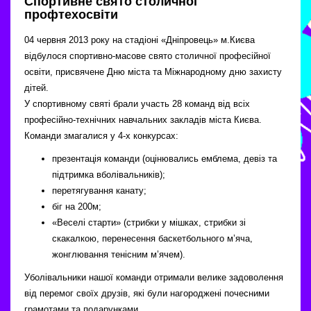
Спортивне свято столичної
профтехосвіти
04 червня 2013 року на стадіоні «Дніпровець» м.Києва
відбулося спортивно-масове свято столичної професійної
освіти, присвячене Дню міста та Міжнародному дню захисту
дітей.
У спортивному святі брали участь 28 команд від всіх
професійно-технічних навчальних закладів міста Києва.
Команди змагалися у 4-х конкурсах:
презентація команди (оцінювались емблема, девіз та
підтримка вболівальників);
перетягування канату;
біг на 200м;
«Веселі старти» (стрибки у мішках, стрибки зі
скакалкою, перенесення баскетбольного м’яча,
жонглювання тенісним м’ячем).
Уболівальники нашої команди отримали велике задоволення
від перемог своїх друзів, які були нагороджені почесними
грамотами та подарунками.