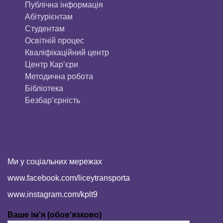
Публічна інформація
Aбітурієнтaм
Студентам
Освітній процес
Кваліфікаційний центр
Центр Кар’єри
Методична робота
Бібліотека
Безбар’єрність
Ми у соціальних мережах
www.facebook.com/liceytransporta
www.instagram.com/kplt9
Ваше ім'я (обов'язково)