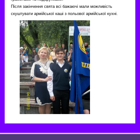
Після закінчення свята всі бажаючі мали можливість
скуштувати армійської каші з польової армійської кухні.