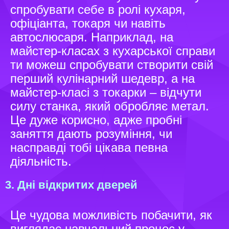
спробувати себе в ролі кухаря,
офіціанта, токаря чи навіть
автослюсаря. Наприклад, на
майстер-класах з кухарської справи
ти можеш спробувати створити свій
перший кулінарний шедевр, а на
майстер-класі з токарки – відчути
силу станка, який обробляє метал.
Це дуже корисно, адже пробні
заняття дають розуміння, чи
насправді тобі цікава певна
діяльність.
3. Дні відкритих дверей
Це чудова можливість побачити, як
виглядає навчальний процес у