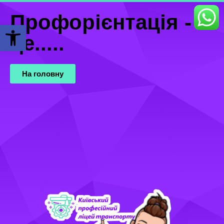
Профорієнтація -
Відкрити Панель інструментів
це.....
На головну