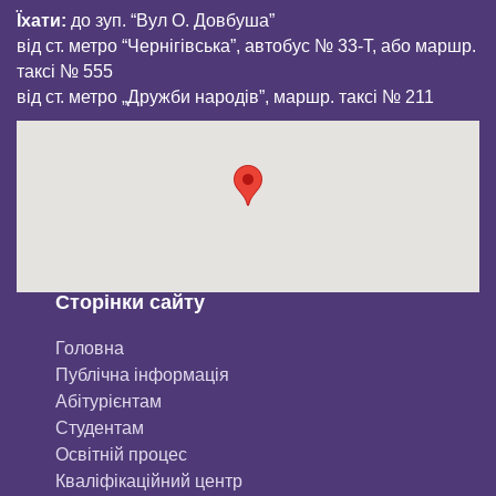
Їхати:
до зуп. “Вул О. Довбуша”
від ст. метро “Чернігівська”, автобус № 33-Т, або маршр.
таксі № 555
від ст. метро „Дружби народів”, маршр. таксі № 211
Сторінки сайту
Головна
Публічна інформація
Aбітурієнтaм
Студентам
Освітній процес
Кваліфікаційний центр