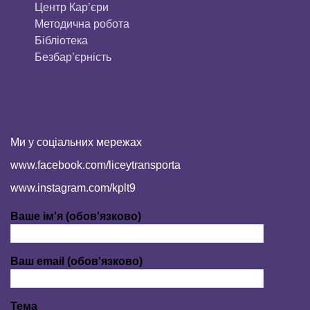
Центр Кар’єри
Методична робота
Бібліотека
Безбар’єрність
Ми у соціальних мережах
www.facebook.com/liceytransporta
www.instagram.com/kplt9
Ваше ім'я (обов'язково)
Ваш email (обов'язково)
Тема