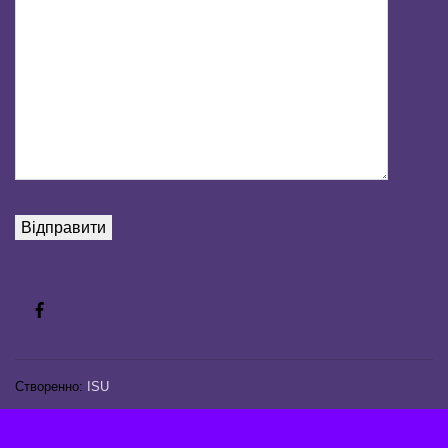
Створенно:
ISU