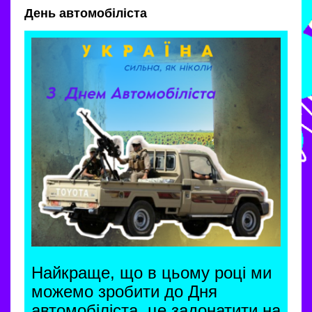
День автомобіліста
Найкраще, що в цьому році ми
можемо зробити до Дня
автомобіліста, це задонатити на