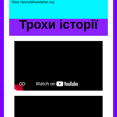
https://prytulafoundation.org
Трохи історії