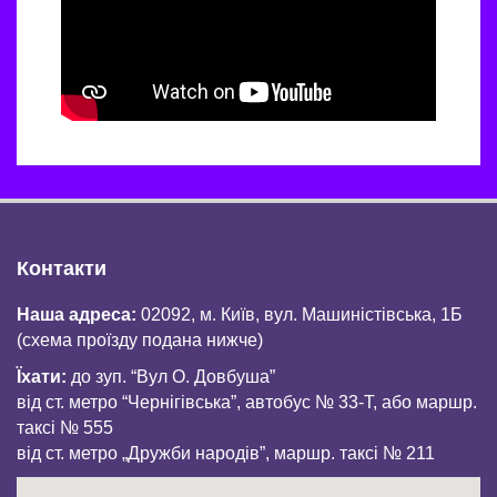
Контакти
Наша адреса:
02092, м. Київ, вул. Машиністівська, 1Б
(схема проїзду подана нижче)
Їхати:
до зуп. “Вул О. Довбуша”
від ст. метро “Чернігівська”, автобус № 33-Т, або маршр.
таксі № 555
від ст. метро „Дружби народів”, маршр. таксі № 211