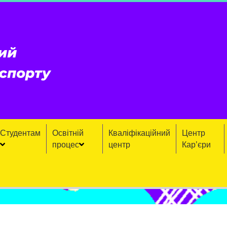
Студентам
Освітній
Кваліфікаційний
Центр
процес
центр
Кар’єри