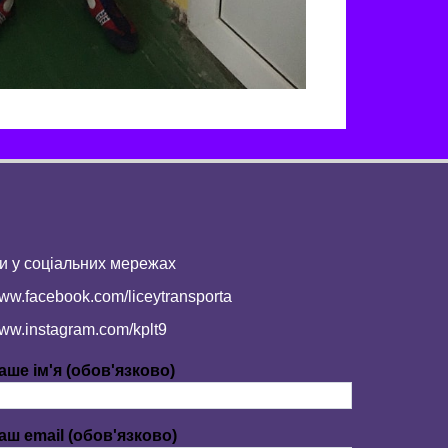
и у соціальних мережах
ww.facebook.com/liceytransporta
ww.instagram.com/kplt9
аше ім'я (обов'язково)
аш email (обов'язково)