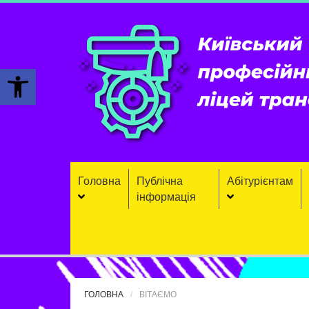
Відкрити Панель інструментів
Головна
Публічна
Aбітурієнтaм
інформація
ГОЛОВНА
ВІТАЄМО