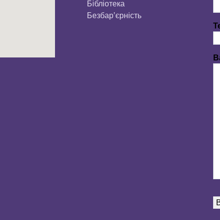
Бібліотека
Безбар’єрність
Т
В