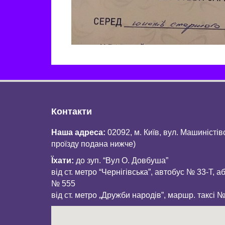
Контакти
Наша адреса:
02092, м. Київ, вул. Машиністів
проїзду подана нижче)
Їхати:
до зуп. “Вул О. Довбуша”
від ст. метро “Чернігівська”, автобус № 33-Т, а
№ 555
від ст. метро „Дружби народів”, маршр. таксі 