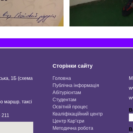
Сторінки сайту
ська, 1Б (схема
Головна
М
Публічна інформація
w
Aбітурієнтaм
w
Студентам
бо маршр. таксі
Освітній процес
В
Кваліфікаційний центр
№ 211
Центр Кар’єри
Методична робота
В