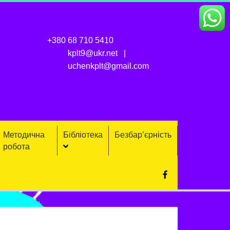
+380 68 710 5410
kplt9@ukr.net
uchenkplt@gmail.com
Методична
Бібліотека
Безбар’єрність
робота