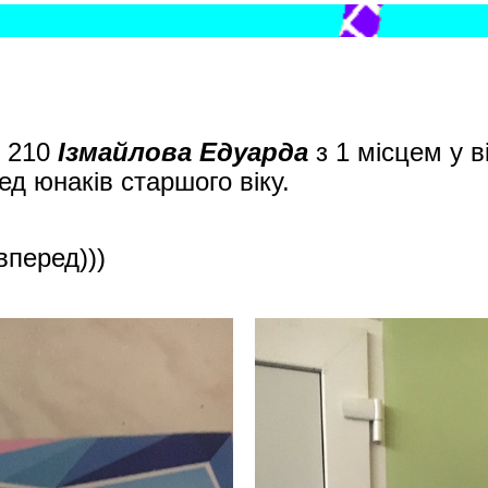
и 210
Ізмайлова Едуарда
з 1 місцем у в
д юнаків старшого віку.
вперед)))