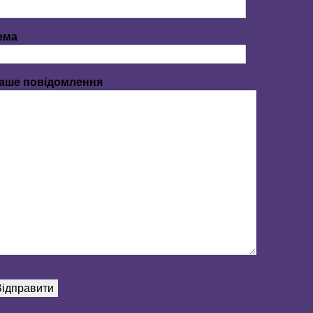
ема
аше повідомлення