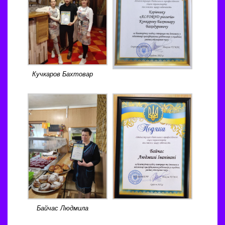
Кучкаров Бахтовар
Байчас Людмила