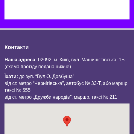
Контакти
Наша адреса:
02092, м. Київ, вул. Машиністівська, 1Б
(схема проїзду подана нижче)
Їхати:
до зуп. “Вул О. Довбуша”
від ст. метро “Чернігівська”, автобус № 33-Т, або маршр.
таксі № 555
від ст. метро „Дружби народів”, маршр. таксі № 211