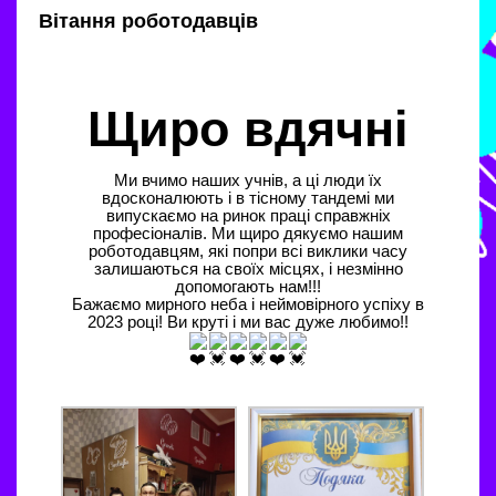
Вітання роботодавців
Щиро вдячні
Ми вчимо наших учнів, а ці люди їх
вдосконалюють і в тісному тандемі ми
випускаємо на ринок праці справжніх
професіоналів. Ми щиро дякуємо нашим
роботодавцям, які попри всі виклики часу
залишаються на своїх місцях, і незмінно
допомогають нам!!!
Бажаємо мирного неба і неймовірного успіху в
2023 році! Ви круті і ми вас дуже любимо!!